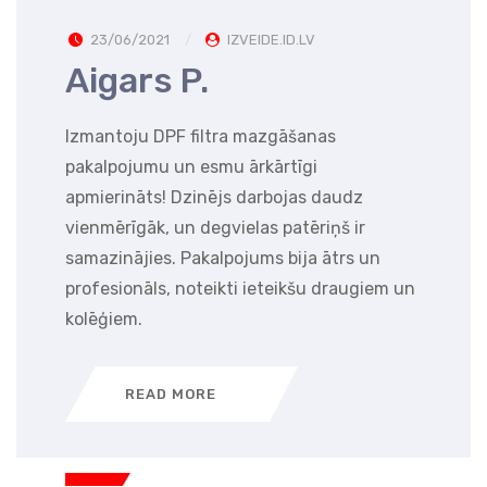
23/06/2021
IZVEIDE.ID.LV
Aigars P.
Izmantoju DPF filtra mazgāšanas
pakalpojumu un esmu ārkārtīgi
apmierināts! Dzinējs darbojas daudz
vienmērīgāk, un degvielas patēriņš ir
samazinājies. Pakalpojums bija ātrs un
profesionāls, noteikti ieteikšu draugiem un
kolēģiem.
READ MORE