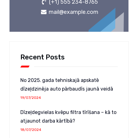
(+1) 555 234-8765
mail@example.com
Recent Posts
No 2025. gada tehniskajā apskatē
dīzeļdzinēja auto pārbaudīs jaunā veidā
19/07/2024
Dīzeļdegvielas kvēpu filtra tīrīšana – kā to
atjaunot darba kārtībā?
18/07/2024