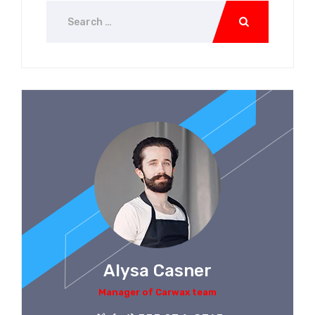
Alysa Casner
Manager of Carwax team