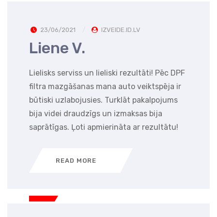
23/06/2021
IZVEIDE.ID.LV
Liene V.
Lielisks serviss un lieliski rezultāti! Pēc DPF
filtra mazgāšanas mana auto veiktspēja ir
būtiski uzlabojusies. Turklāt pakalpojums
bija videi draudzīgs un izmaksas bija
saprātīgas. Ļoti apmierināta ar rezultātu!
READ MORE