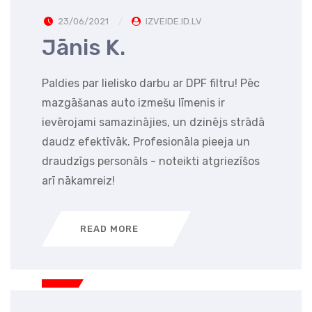
23/06/2021
IZVEIDE.ID.LV
Jānis K.
Paldies par lielisko darbu ar DPF filtru! Pēc
mazgāšanas auto izmešu līmenis ir
ievērojami samazinājies, un dzinējs strādā
daudz efektīvāk. Profesionāla pieeja un
draudzīgs personāls - noteikti atgriezīšos
arī nākamreiz!
READ MORE