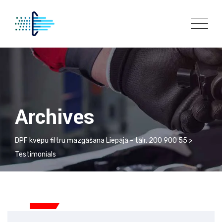
Skip
to
content
Archives
DPF kvēpu filtru mazgāšana Liepājā - tālr. 200 900 55
>
Testimonials