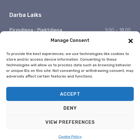
Darba Laiks
Pirmdiena - Piektdiena
9.00 – 18.00
Manage Consent
Sestdiena, Svētdiena
Atpūšamies
Ziņojumu saņemšana
24/7
To provide the best experiences, we use technologies like cookies to
store and/or access device information. Consenting to these
* Valsts svētkos nestrādājam
technologies will allow us to process data such as browsing behavior
or unique IDs on this site. Not consenting or withdrawing consent, may
adversely affect certain features and functions.
ACCEPT
DENY
Copyright © 2026
DPF kvēpu filtru mazgāšana Liepājā - tālr.
VIEW PREFERENCES
200 900 55
, All Rights Reserved.
Cookie Policy