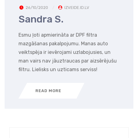
26/10/2020
IZVEIDE.ID.LV
Sandra S.
Esmu ļoti apmierināta ar DPF filtra
mazgāšanas pakalpojumu. Manas auto
veiktspēja ir ievērojami uzlabojusies, un
man vairs nav jāuztraucas par aizsērējušu
filtru. Lielisks un uzticams serviss!
READ MORE