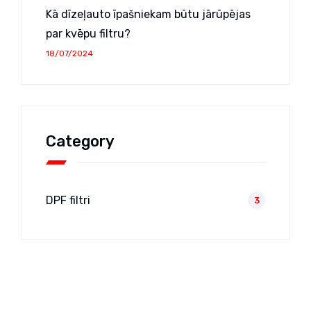
Kā dīzeļauto īpašniekam būtu jārūpējas
par kvēpu filtru?
18/07/2024
Category
DPF filtri
3