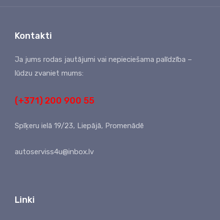
Kontakti
Ja jums rodas jautājumi vai nepieciešama palīdzība –
lūdzu zvaniet mums:
(+371) 200 900 55
Spīķeru ielā 19/23, Liepājā, Promenādē
autoserviss4u@inbox.lv
Linki