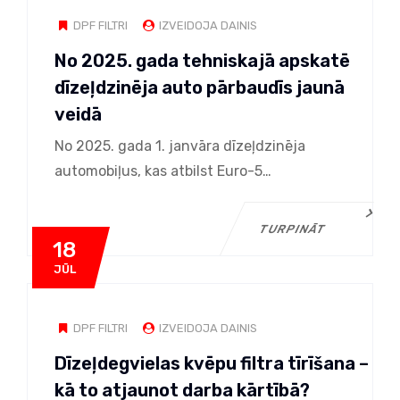
DPF FILTRI
IZVEIDOJA DAINIS
No 2025. gada tehniskajā apskatē
dīzeļdzinēja auto pārbaudīs jaunā
veidā
No 2025. gada 1. janvāra dīzeļdzinēja
automobiļus, kas atbilst Euro-5…
TURPINĀT
18
JŪL
DPF FILTRI
IZVEIDOJA DAINIS
Dīzeļdegvielas kvēpu filtra tīrīšana –
kā to atjaunot darba kārtībā?