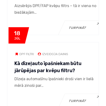
Aizsērējis DPF/FAP kvēpu filtrs – tā ir viena no
biežākajām…
TURPINĀT
18
JŪL
DPF FILTRI
IZVEIDOJA DAINIS
Kā dīzeļauto īpašniekam būtu
jārūpējas par kvēpu filtru?
Dīzeļa automašīnu īpašnieki droši vien ir lielā
mērā zinoši par…
TURPINĀT