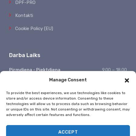
DPF-PRO
Kontakti
Cookie Policy (EU)
Darba Laiks
Pirmdiena - Piektdiena
9.00 – 18.00
Manage Consent
Sestdiena, Svētdiena
Atpūšamies
Ziņojumu saņemšana
24/7
To provide the best experiences, we use technologies like cookies to
store and/or access device information. Consenting to these
* Valsts svētkos nestrādājam
technologies will allow us to process data such as browsing behavior
or unique IDs on this site. Not consenting or withdrawing consent, may
adversely affect certain features and functions.
ACCEPT