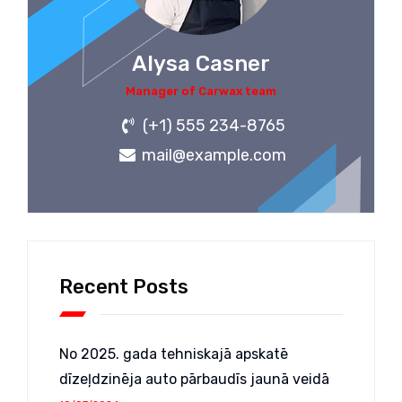
Alysa Casner
Manager of Carwax team
(+1) 555 234-8765
mail@example.com
Recent Posts
No 2025. gada tehniskajā apskatē
dīzeļdzinēja auto pārbaudīs jaunā veidā