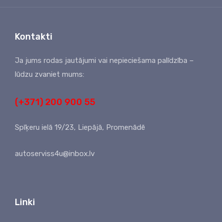
Kontakti
Ja jums rodas jautājumi vai nepieciešama palīdzība –
lūdzu zvaniet mums:
(+371) 200 900 55
Spīķeru ielā 19/23, Liepājā, Promenādē
autoserviss4u@inbox.lv
Linki