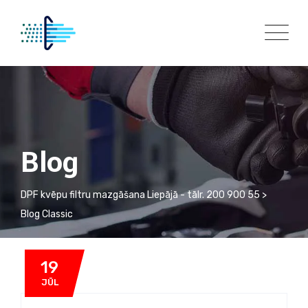
Skip
to
content
Blog
DPF kvēpu filtru mazgāšana Liepājā - tālr. 200 900 55
>
Blog Classic
19
JŪL