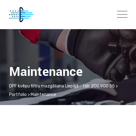
Skip
to
content
Maintenance
DPF kvēpu filtru mazgāšana Liepājā - tālr. 200 900 55
>
Portfolio
>
Maintenance