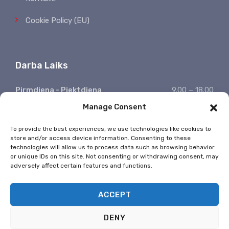
Cookie Policy (EU)
Darba Laiks
Pirmdiena - Piektdiena
9.00 – 18.00
Manage Consent
Sestdiena, Svētdiena
Atpūšamies
Ziņojumu saņemšana
24/7
To provide the best experiences, we use technologies like cookies to
store and/or access device information. Consenting to these
* Valsts svētkos nestrādājam
technologies will allow us to process data such as browsing behavior
or unique IDs on this site. Not consenting or withdrawing consent, may
adversely affect certain features and functions.
ACCEPT
DENY